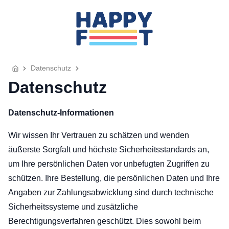
Startseite
Kategorien
Datenschutz
Schnürsenkel
Datenschutz
Sneaker
Socken
Datenschutz-Informationen
Hersteller
Wir wissen Ihr Vertrauen zu schätzen und wenden
Converse
äußerste Sorgfalt und höchste Sicherheitsstandards an,
Feet Unique
um Ihre persönlichen Daten vor unbefugten Zugriffen zu
Happy Socks
schützen. Ihre Bestellung, die persönlichen Daten und Ihre
New Balance
Angaben zur Zahlungsabwicklung sind durch technische
Nike
Sicherheitssysteme und zusätzliche
PUMA
Berechtigungsverfahren geschützt. Dies sowohl beim